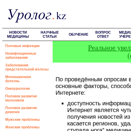
НОВОСТИ
НАУЧНЫЕ
ВОПРОС
МЕДИ
ОБУЧЕНИЕ
МЕДИЦИНЫ
СТАТЬИ
ОТВЕТ
УЧЕР
Половые инфекции
Реальное увел
Неинфекционные
(
заболевания
Заболевания
предстательной железы
Мочекаменная
По проведённым опросам в
болезнь
основные факторы, спосо
Онкоурология
Интернете:
Половое развитие
мальчиков
доступность информаци
Половое развитие
Интернет является чут
девочек
получения новостей из
Мужские проблемы
касается регионов, уда
Женские проблемы
ступала нога” медицин