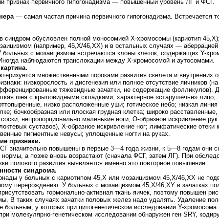
й признак первичного гипогонадизма — повышенный уровень ЛГ и ФСГ.
нера
— самая частая причина первичного гипогонадизма. Встречается т
в синдром обусловлен полной моносомией X-хромосомы (кариотип 45,X)
аицизмом (например, 45,X/46,XX) и в остальных случаях — аберрацией
У больных с мозаицизмом встречаются клоны клеток, содержащих Y-хро
. Иногда наблюдаются транслокации между X-хромосомой и аутосомами.
картина.
теризуется множественными пороками развития скелета и внутренних о
знаки: низкорослость и дисгенезия или полное отсутствие яичников (на
фференцированные тяжевидные зачатки, не содержащие фолликулов). Д
откая шея с крыловидными складками; характерное «старушечье» лицо;
оттопыренные, низко расположенные уши; готическое небо; низкая линия
лке; бочкообразная или плоская грудная клетка; широко расставленные,
соски; непропорционально маленькие ноги, О-образное искривление рук
октевых суставов), X-образное искривление ног; лимфатические отеки к
венные пигментные невусы; уплощенные ногти на руках.
ие признаки.
ФСГ значительно повышены в первые 3—4 года жизни, к 5—8 годам они 
 нормы, а позже вновь возрастают (сначала ФСГ, затем ЛГ). При обслед
ки полового развития выявляется именно это повторное повышение.
нности синдрома.
онады у больных с кариотипом 45,X или мозаицизмом 45,X/46,XX не по
ному перерождению. У больных с мозаицизмом 45,X/46,XY в зачатках по
рисутствовать гормонально-активная ткань яичек, поэтому повышен рис
ы. В таких случаях зачатки половых желез надо удалять. Удаление по
е больным, у которых при цитогенетическом исследовании Y-хромосома 
 при молекулярно-генетическом исследовании обнаружен ген SRY, коди