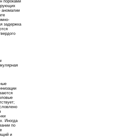
н пороками
тирующих
е аномалии
ате
омно-
ая задержка
ются
твердого
м
икулярная
рные
инизации
иваются
оловые
тствует;
условлено
з
чки
х. Иногда
вании по
е
ящий и