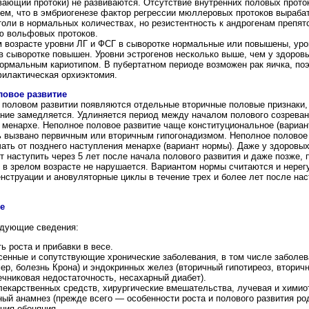
ающий протоки) не развиваются. Отсутствие внутренних половых прото
тем, что в эмбриогенезе фактор регрессии мюллеровых протоков выраба
оли в нормальных количествах, но резистентность к андрогенам препят
 вольфовых протоков.
м возрасте уровни ЛГ и ФСГ в сыворотке нормальные или повышены, уро
в сыворотке повышен. Уровни эстрогенов несколько выше, чем у здоров
ормальным кариотипом. В пубертатном периоде возможен рак яичка, по
филактическая орхиэктомия.
ловое развитие
 половом развитии появляются отдельные вторичные половые признаки,
ние замедляется. Удлиняется период между началом полового созреван
менархе. Неполное половое развитие чаще конституциональное (вариан
ь вызвано первичным или вторичным гипогонадизмом. Неполное половое
ать от позднего наступления менархе (вариант нормы). Даже у здоровы
 наступить через 5 лет после начала полового развития и даже позже, 
 в зрелом возрасте не нарушается. Вариантом нормы считаются и нере
нструации и ановуляторные циклы в течение трех и более лет после на
е
дующие сведения:
ь роста и прибавки в весе.
сенные и сопутствующие хронические заболевания, в том числе заболе
ер, болезнь Крона) и эндокринных желез (вторичный гипотиреоз, вторич
чниковая недостаточность, несахарный диабет).
екарственных средств, хирургические вмешательства, лучевая и химио
й анамнез (прежде всего — особенности роста и полового развития род
ния обоняния.