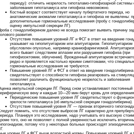
периоду): отличить незрелость гипоталамо-гипофизарной системы 
заболевания гипоталамуса или гипофиза невозможно.
Костный возраст соответствует началу пубертатного периода, но
анатомические аномалии гипоталамуса и гипофиза не выявлены: п
дополнительные гормональные исследования (пробу с гонадолибе
оценку импульсной секреции ЛГ).
роба с гонадолиберином далеко не всегда помогает выявить причину за
олового развития.
Отсутствие повышения уровней ЛГ и ФСГ в ответ на введение гон
указывает на гипопитуитаризм или апитуитаризм. Гипопитуитаризм
обусловлен опухолью, например краниофарингиомой. Апитуитариз
всего бывает следствием аплазии или разрушения гипофиза (при
гипофизэктомии, облучении). Врожденный апитуитаризм встречает
редко и проявляется настолько яркими симптомами, что специаль
гормональные исследования не требуются.
Повышение уровней ЛГ и ФСГ в ответ на введение гонадолиберина
свидетельствует о способности гипофиза реагировать на стимуляц
позволяет различить функциональную незрелость и заболевания
гипоталамуса.
ценка импульсной секреции ЛГ. Перед сном устанавливают постоянный 
ериферическую вену и каждые 10—20 мин берут кровь для определения
Периодические повышения уровня ЛГ свидетельствуют о функцио
зрелости гипоталамуса (об импульсной секреции гонадолиберина).
Отсутствие повышений уровня ЛГ — признак вторичного гипогонад
ледует помнить, что отсутствие выбросов ЛГ характерно для препуберт
ериода. Планируя это исследование, надо учитывать его высокую стоим
роме того, оно не позволяет с полной уверенностью исключить вторичн
ипогонадизм, потому что у некоторых больных происходят эпизодическ
Г.
ные уровни ЛГ и ФСГ выше возрастной нормы. Повышение уровней ЛГ и