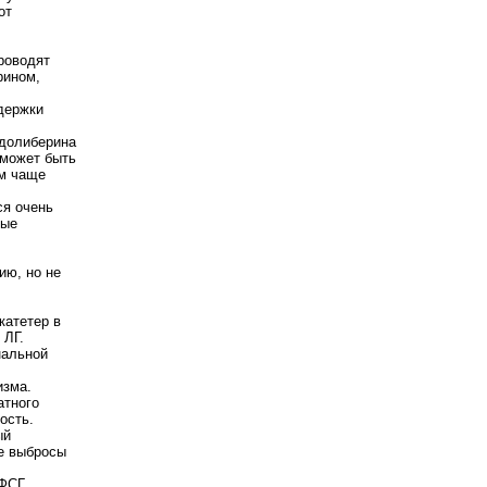
от
роводят
рином,
держки
адолиберина
 может быть
м чаще
ся очень
ные
ию, но не
катетер в
 ЛГ.
нальной
изма.
атного
ость.
ый
ие выбросы
 ФСГ