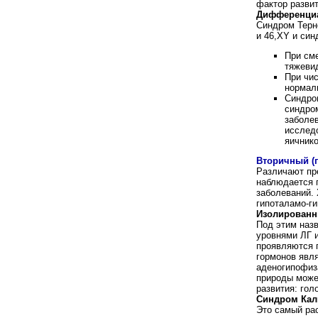
фактор развит
Дифференциа
Синдром Терне
и 46,XY и син
При сме
тяжевид
При чис
нормаль
Синдром
синдром
заболе
исслед
яичнико
Вторичный (
Различают пр
наблюдается п
заболеваний.
гипоталамо-г
Изолированн
Под этим наз
уровнями ЛГ 
проявляются 
гормонов явля
аденогипофиз
природы може
развития: гол
Синдром Кал
Это самый ра