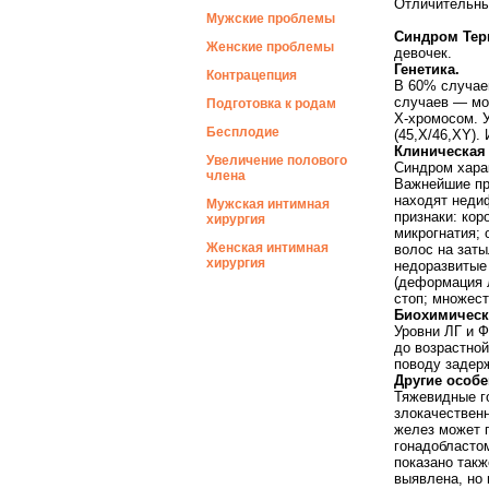
Отличительны
Мужские проблемы
Синдром Тер
Женские проблемы
девочек.
Генетика.
Контрацепция
В 60% случае
случаев — моз
Подготовка к родам
X-хромосом. 
Бесплодие
(45,X/46,XY)
Клиническая 
Увеличение полового
Синдром харак
члена
Важнейшие при
находят неди
Мужская интимная
признаки: кор
хирургия
микрогнатия; 
Женская интимная
волос на заты
хирургия
недоразвитые 
(деформация л
стоп; множест
Биохимическ
Уровни ЛГ и 
до возрастной
поводу задерж
Другие особе
Тяжевидные г
злокачествен
желез может п
гонадобластом
показано такж
выявлена, но