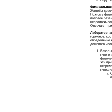
Физикальное
Жалобы девоч
Поэтому физи
половое разви
неврологическ
Отмечают при
Лабораторная
гормонов, кор
определение к
дешевого исс
Базальн
гипогон
физичес
эти при
незрел
гипофиз
О
п