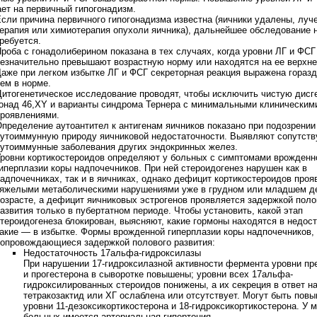
ет на первичный гипогонадизм.
сли причина первичного гипогонадизма известна (яичники удалены, луч
ерапия или химиотерапия опухоли яичника), дальнейшее обследование 
ребуется.
роба с гонадолиберином показана в тех случаях, когда уровни ЛГ и ФСГ
езначительно превышают возрастную норму или находятся на ее верхне
аже при легком избытке ЛГ и ФСГ секреторная реакция выражена горазд
ем в норме.
итогенетическое исследование проводят, чтобы исключить чистую дисг
онад 46,XY и варианты синдрома Тернера с минимальными клиническим
роявлениями.
пределение аутоантител к антигенам яичников показано при подозрении
утоиммунную природу яичниковой недостаточности. Выявляют сопутст
утоиммунные заболевания других эндокринных желез.
ровни кортикостероидов определяют у больных с симптомами врожденн
иперплазии коры надпочечников. При ней стероидогенез нарушен как в
адпочечниках, так и в яичниках, однако дефицит кортикостероидов проя
яжелыми метаболическими нарушениями уже в грудном или младшем д
озрасте, а дефицит яичниковых эстрогенов проявляется задержкой поло
азвития только в пубертатном периоде. Чтобы установить, какой этап
тероидогенеза блокирован, выясняют, какие гормоны находятся в недост
акие — в избытке. Формы врожденной гиперплазии коры надпочечников,
опровождающиеся задержкой полового развития:
Недостаточность 17альфа-гидроксилазы
При нарушении 17-гидроксилазной активности фермента уровни пр
и прогестерона в сыворотке повышены; уровни всех 17альфа-
гидроксилированных стероидов понижены, а их секреция в ответ н
тетракозактид или ХГ ослаблена или отсутствует. Могут быть пов
уровни 11-дезоксикортикостерона и 18-гидроксикортикостерона. У 
больных имеется артериальная гипертония.