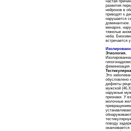
частая причи
развития пер
нейронов в об
приводят к де
нарушается се
доминантное. 
менархе, нар
тяжелые анома
неба. Биохим
встречается у
Изолированн
Этиология.
Изолированна
гипогонадизм
феминизация.
Тестикулярн
Это заболеван
обусловлено 
дефекты реце
мужской (46,X
наружные муж
признаки. У в
молочные жел
превращением 
устанавливают
обнаруживают 
тестикулярну
поводу задер
оканчивается 