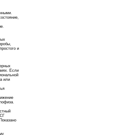
нными.
остояние,
е.
ных
пробы,
простого и
мерных
ниях. Если
иональной
а или
тья
нижение
пофиза.
остный
ФСГ
Показано
му