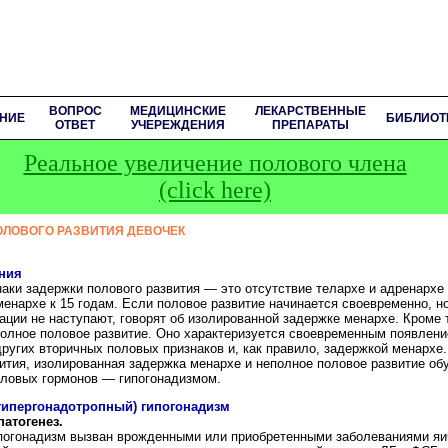
ВОПРОС
МЕДИЦИНСКИЕ
ЛЕКАРСТВЕННЫЕ
НИЕ
БИБЛИОТ
ОТВЕТ
УЧЕРЕЖДЕНИЯ
ПРЕПАРАТЫ
Реальное увеличение полового члена
(click here)
ОЛОВОГО РАЗВИТИЯ ДЕВОЧЕК
ния
аки задержки полового развития — это отсутствие телархе и адренархе 
менархе к 15 годам. Если половое развитие начинается своевременно, но
ации не наступают, говорят об изолированной задержке менархе. Кроме т
олное половое развитие. Оно характеризуется своевременным появлени
ругих вторичных половых признаков и, как правило, задержкой менархе
ития, изолированная задержка менархе и неполное половое развитие о
ловых гормонов — гипогонадизмом.
гипергонадотропный) гипогонадизм
патогенез.
погонадизм вызван врожденными или приобретенными заболеваниями яи