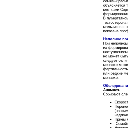
семявыбрасыв
объясняется 
клетками Серт
формированию
В пубертатно
тестостерона 
мальчиков с н
показана про
Неполное по
При неполном
их формирова
наступлением 
но может быт
следует отлич
менархе может
фертильность
или редкие ме
менархе.
Обследовани
Анамнез.
Собирают сле
Скорост
Перене
(наприм
надпоче
Прием л
Семейны
Наруше