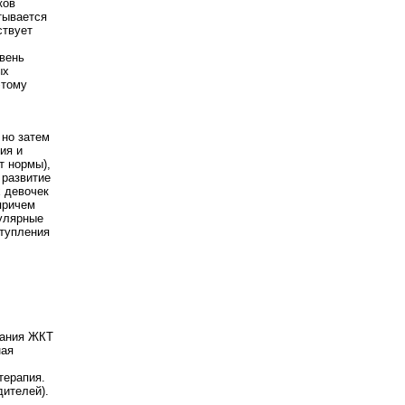
ков
тывается
ствует
вень
ых
этому
 но затем
ия и
т нормы),
 развитие
х девочек
причем
гулярные
ступления
вания ЖКТ
ная
терапия.
ителей).