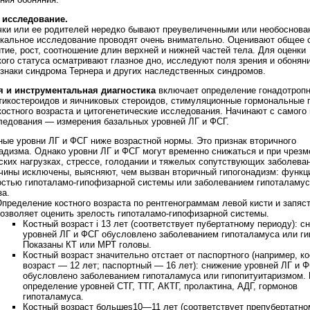
 исследование.
ки или ее родителей нередко бывают преувеличенными или необоснова
кальное исследование проводят очень внимательно. Оценивают общее с
тие, рост, соотношение длин верхней и нижней частей тела. Для оценки
ого статуса осматривают глазное дно, исследуют поля зрения и обоняни
знаки синдрома Тернера и других наследственных синдромов.
 и инструментальная диагностика
включает определение гонадотроп
тикостероидов и яичниковых стероидов, стимуляционные гормональные 
остного возраста и цитогенетические исследования. Начинают с самого 
ледования — измерения базальных уровней ЛГ и ФСГ.
ые уровни ЛГ и ФСГ ниже возрастной нормы. Это признак вторичного
адизма. Однако уровни ЛГ и ФСГ могут временно снижаться и при чрез
ких нагрузках, стрессе, голодании и тяжелых сопутствующих заболева
чины исключены, выясняют, чем вызван вторичный гипогонадизм: функц
остью гипоталамо-гипофизарной системы или заболеванием гипоталамус
а.
пределение костного возраста по рентгенограммам левой кисти и запяс
озволяет оценить зрелость гипоталамо-гипофизарной системы.
Костный возраст і 13 лет (соответствует пубертатному периоду): с
уровней ЛГ и ФСГ обусловлено заболеванием гипоталамуса или ги
Показаны КТ или МРТ головы.
Костный возраст значительно отстает от паспортного (например, к
возраст — 12 лет; паспортный — 16 лет): снижение уровней ЛГ и 
обусловлено заболеванием гипоталамуса или гипопитуитаризмом. 
определение уровней СТГ, ТТГ, АКТГ, пролактина, АДГ, гормонов
гипоталамуса.
Костный возраст большеs10—11 лет (соответствует препубертатно