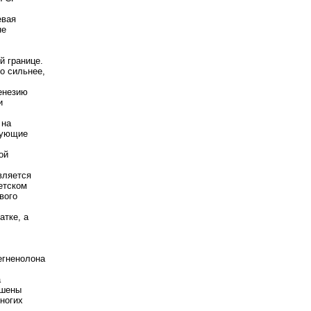
евая
не
й границе.
о сильнее,
енезию
и
 на
вующие
ой
вляется
етском
вого
атке, а
егненолона
а
ышены
многих