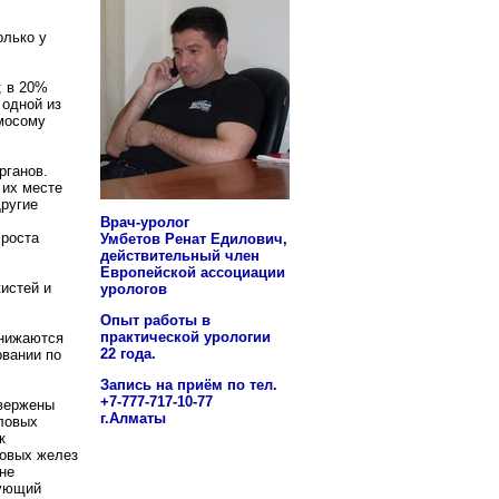
олько у
; в 20%
 одной из
мосому
рганов.
 их месте
ругие
Врач-уролог
 роста
Умбетов Ренат Едилович,
действительный член
Европейской ассоциации
истей и
урологов
Опыт работы в
практической урологии
снижаются
22 года.
овании по
Запись на приём по тел.
+7-777-717-10-77
двержены
г.Алматы
ловых
к
ловых желез
не
рующий