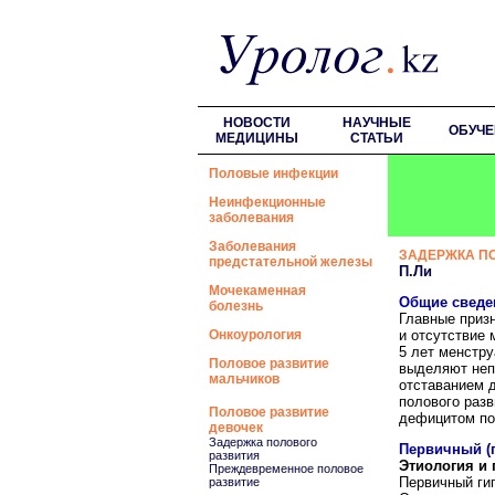
НОВОСТИ
НАУЧНЫЕ
ОБУЧЕ
МЕДИЦИНЫ
СТАТЬИ
Половые инфекции
Неинфекционные
заболевания
Заболевания
ЗАДЕРЖКА П
предстательной железы
П.Ли
Мочекаменная
Общие сведе
болезнь
Главные призн
Онкоурология
и отсутствие 
5 лет менстру
Половое развитие
выделяют неп
мальчиков
отставанием д
полового разв
Половое развитие
дефицитом по
девочек
Задержка полового
Первичный (
развития
Этиология и 
Преждевременное половое
Первичный ги
развитие