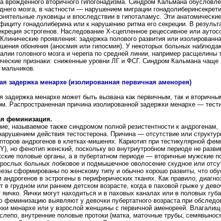
на врожденного вторичного гипогонадизма. Синдром Кальмана обусловле
еднего мозга, в частности — нарушением миграции гонадолиберинсекре
онятельные луковицы и впоследствии в гипоталамус. Эти анатомически
фициту гонадолиберина или к нарушению ритма его секреции. В результ
креция эстрогенов. Наследование X-сцепленное рецессивное или аутос
Клинические проявления: задержка полового развития или изолированн
ушения обоняния (аносмия или гипосмия). У некоторых больных наблюда
лии головного мозга и черепа по средней линии, например расщелины 
ические признаки: сниженные уровни ЛГ и ФСГ. Синдром Кальмана чаще
 мальчиков.
ая задержка менархе (изолированная первичная аменорея)
я задержка менархе может быть вызвана как первичным, так и вторичны
ом. Распространенная причина изолированной задержки менархе — тест
ая феминизация.
ие, называемое также синдромом полной резистентности к андрогенам,
нарушением действия тестостерона. Причина — отсутствие или структу
пторов андрогенов в клетках-мишенях. Кариотип при тестикулярной фем
Y), но фенотип женский, поскольку во внутриутробном периоде не разв
ские половые органы, а в пубертатном периоде — вторичные мужские п
зрослых больных лобковое и подмышечное оволосение скудное или отсу
езы сформированы по женскому типу и обычно хорошо развиты, что об
андрогенов в эстрогены в периферических тканях. Как правило, диагно
 в грудном или раннем детском возрасте, когда в паховой грыже у дево
яичко. Яички могут находиться и в паховых каналах или в половых губа
ю феминизацию выявляют у девочки пубертатного возраста при обследо
жки менархе или у взрослой женщины с первичной аменореей. Влагалищ
слепо, внутренние половые протоки (матка, маточные трубы, семявынос