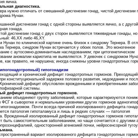
ия яичка.
льная диагностика.
ра нужно отличать от смешанной дисгенезии гонад, чистой дисгенезии 
дрома Нунан.
шанной дисгенезии гонад с одной стороны выявляется яичко, а с друго
ная гонада.
той дисгенезии гонад с двух сторон выявляются тяжевидные гонады, но
ный: 46,XX либо 46,XY.
 Нунан по клинической картине очень близок к синдрому Тернера. В отл
а Тернера, синдром Нунан встречается у обоих полов. Это моногенное
вание с аутосомно-доминантным наследованием; при цитогенетическом
овании аномалии кариотипа не выявляются. У девочек с синдромом Нун
в, как правило, не нарушена; иногда снижены уровни гонадотропных гор
гипогонадотропный) гипогонадизм
еходящий и хронический дефицит гонадотропных гормонов. Преходящий
ри конституциональной задержке полового развития, недоедании и пос
 Хронический дефицит обусловлен врожденными и приобретенными забо
ипофизарной системы.
ый дефицит гонадотропных гормонов.
ванием объединяют группу заболеваний, которые характеризуются пони
и ФСГ в сыворотке и нормальными уровнями других гормонов аденогипо
гипогонадизмом. Почти всегда причиной изолированного дефицита гонад
ется патология гипоталамуса и лишь в редких случаях — патология
а. Врожденный изолированный дефицит гонадотропных гормонов гипота
т быть самостоятельным заболеванием, но чаще сочетается с другими
опрозэнцефалией, односторонней агенезией почки, нейросенсорной туго
ьмана.
спространенный вариант изолированного дефицита гонадотропных гормо