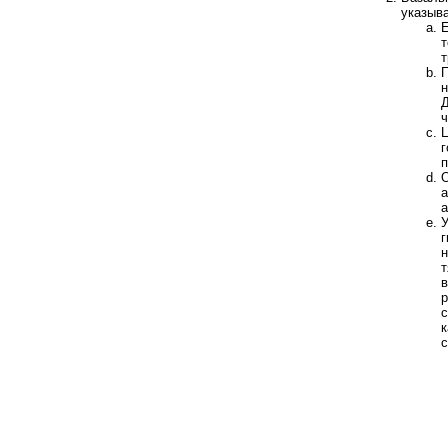
указыва
Е
т
т
П
н
Д
ч
Ц
г
п
О
а
а
У
г
н
т
в
р
с
к
с