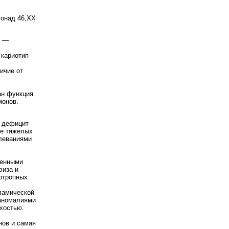
гонад 46,XX
й —
 кариотип
ичие от
ан функция
монов.
 дефицит
ле тяжелых
леваниями
женными
физа и
отропных
ламической
 аномалиями
ухостью.
нов и самая